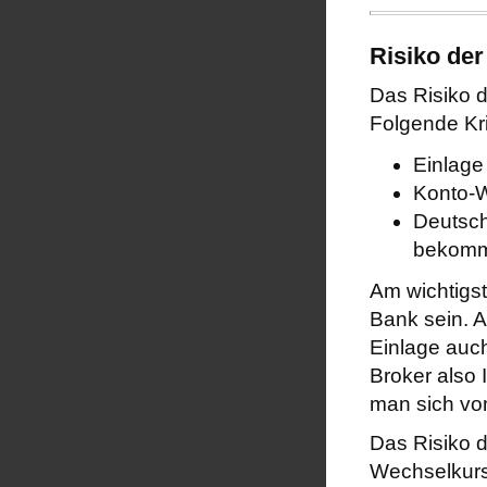
Risiko de
Das Risiko d
Folgende Kri
Einlage
Konto-W
Deutsch
bekom
Am wichtigst
Bank sein. A
Einlage auc
Broker also 
man sich vom
Das Risiko 
Wechselkursr