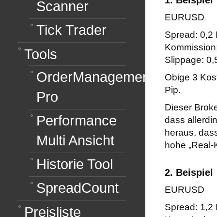
1. Beispiel
Scanner
EURUSD
Tick Trader
Spread: 0,2 
Kommission:
Tools
Slippage: 0,
OrderManagement
Obige 3 Kost
Pip.
Pro
Dieser Brok
Performance
dass allerdi
heraus, dass
Multi Ansicht
hohe „Real-K
Historie Tool
2. Beispiel
SpreadCount
EURUSD
Spread: 1,2 
Preisliste