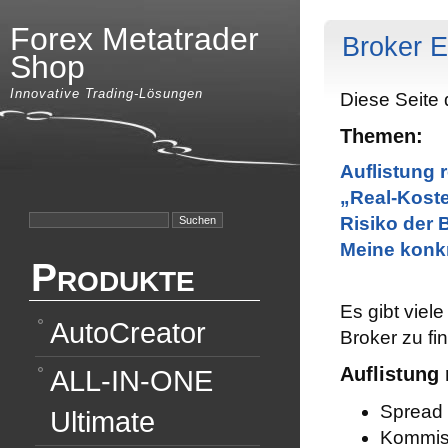
Forex Metatrader
Broker 
Shop
Innovative Trading-Lösungen
Diese Seite 
Themen:
Auflistung r
„Real-Koste
Suchen
Risiko der 
nach:
Meine konk
Produkte
Es gibt viel
AutoCreator
Broker zu fi
Auflistung 
ALL-IN-ONE
Spread
Ultimate
Kommis