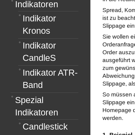
Indikatoren
Spread, Komm
Indikator
ist zu beach
Slippage ein
Kronos
Sie wollen 
Indikator
Orderanfrage
Order auszuf
CandleS
ausgeführt w
zum gewünsch
Indikator ATR-
Abweichung 
Band
Slippage, al
So müssen a
Spezial
Slippage ein
Homepage des
Indikatoren
werden.
Candlestick