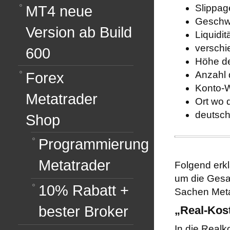
MT4 neue
Slippag
Geschwi
Version ab Build
Liquidit
verschi
600
Höhe de
Forex
Anzahl
Konto-W
Metatrader
Ort wo d
deutsch
Shop
Programmierung
Metatrader
Folgend erk
um die Gesam
10% Rabatt +
Sachen Meta
bester Broker
„Real-Kos
In die Realko